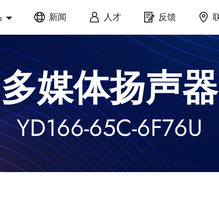
品
新闻
人才
反馈
多媒体扬声器
YD166-65C-6F76U