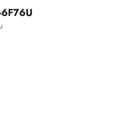
-6F76U
U