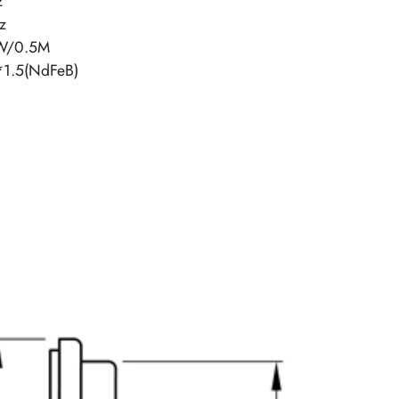
z
z
W/0.5M
1.5(NdFeB)