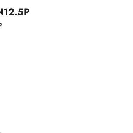
N12.5P
P