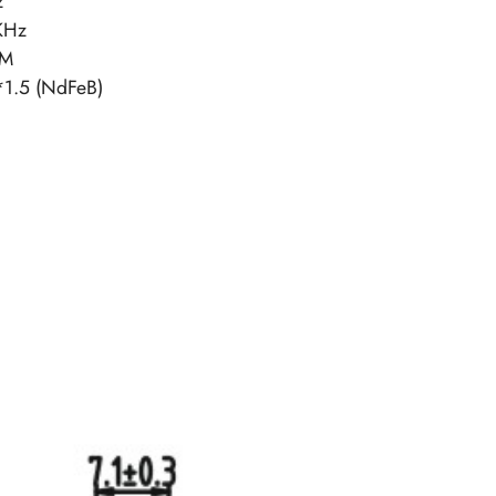
z
KHz
1M
1.5 (NdFeB)