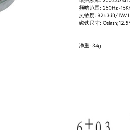
谐振频率: 250±20%H
频响范围: 250Hz -15K
灵敏度: 82±3dB/1W/
磁铁尺寸: Oslash;12.5*
净重: 34g