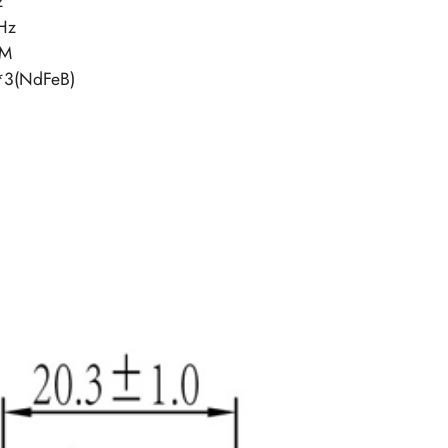
z
Hz
1M
3(NdFeB)