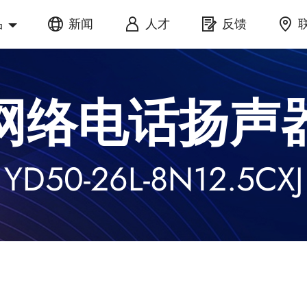
品
新闻
人才
反馈
网络电话扬声
YD50-26L-8N12.5CXJ