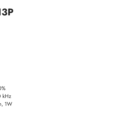
13P
0%
 kHz
m, 1W