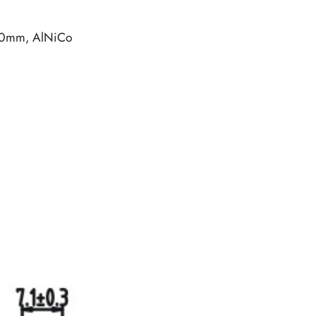
0mm, AlNiCo